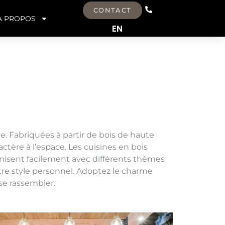
CONTACT
À PROPOS
EN
. Fabriquées à partir de bois de haute
actère à l’espace. Les cuisines en bois
onisent facilement avec différents thèmes
otre style personnel. Adoptez le charme
se rassembler.