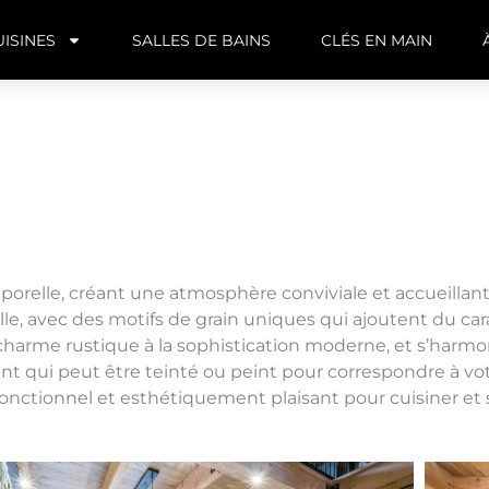
UISINES
SALLES DE BAINS
CLÉS EN MAIN
orelle, créant une atmosphère conviviale et accueillante
elle, avec des motifs de grain uniques qui ajoutent du car
 charme rustique à la sophistication moderne, et s’harm
lent qui peut être teinté ou peint pour correspondre à v
onctionnel et esthétiquement plaisant pour cuisiner et 