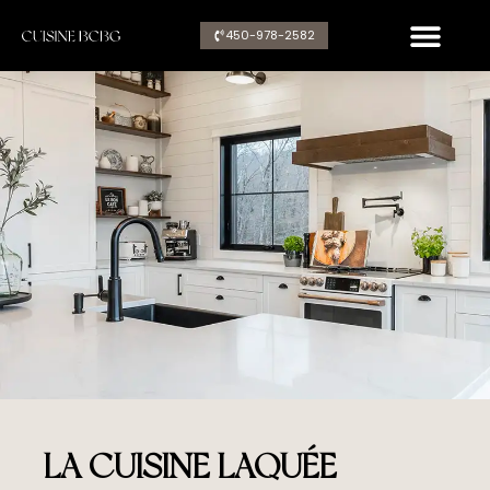
Aller
450-978-2582​
au
contenu
LA CUISINE LAQUÉE