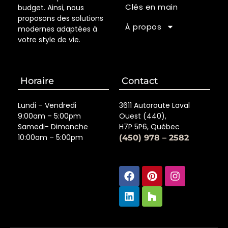
Clés en main
budget. Ainsi, nous
proposons des solutions
À propos
modernes adaptées à
votre style de vie.
Horaire
Contact
Lundi – Vendredi
3611 Autoroute Laval
9:00am – 5:00pm
Ouest (440),
Samedi- Dimanche
H7P 5P6, Québec
10:00am – 5:00pm
(450) 978 – 2582
Facebook
Linkedin
Pinterest
Houzz
Instagra