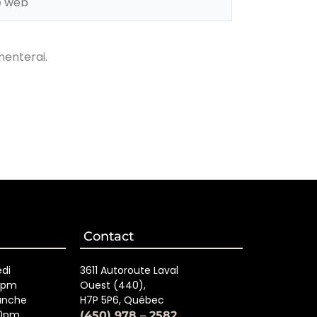
menterai.
Contact
edi
3611 Autoroute Laval
0pm
Ouest (440),
anche
H7P 5P6, Québec
00pm
(450) 978 – 2582