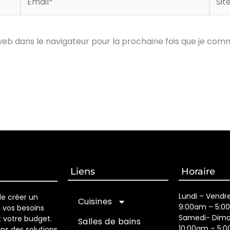
web
 web dans le navigateur pour la prochaine fois que je com
Liens
Horaire
Lundi – Vendr
de créer un
Cuisines
9:00am – 5:0
à vos besoins
Samedi- Dim
 votre budget.
Salles de bains
10:00am – 5:
ons des solutions