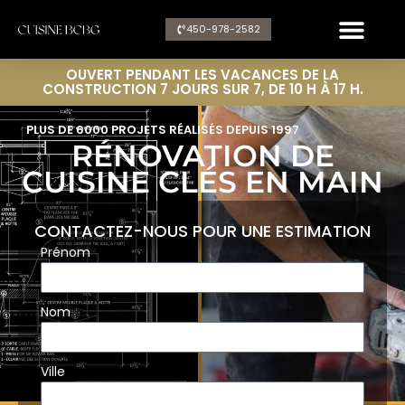
Aller
450-978-2582​
au
contenu
OUVERT PENDANT LES VACANCES DE LA
CONSTRUCTION 7 JOURS SUR 7, DE 10 H À 17 H.
PLUS DE 6000 PROJETS RÉALISÉS DEPUIS 1997
RÉNOVATION DE
CUISINE CLÉS EN MAIN
CONTACTEZ-NOUS POUR UNE ESTIMATION
Prénom
Nom
Ville