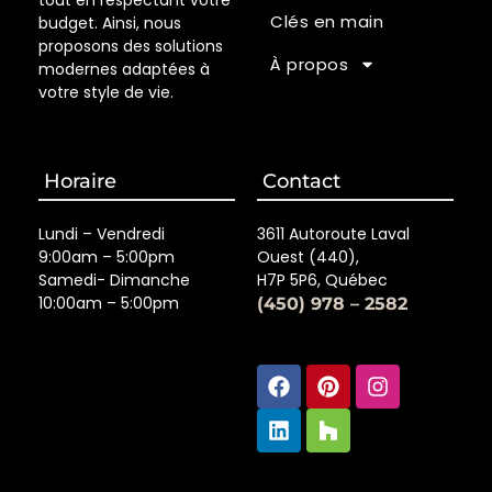
tout en respectant votre
Clés en main
budget. Ainsi, nous
proposons des solutions
À propos
modernes adaptées à
votre style de vie.
Horaire
Contact
Lundi – Vendredi
3611 Autoroute Laval
9:00am – 5:00pm
Ouest (440),
Samedi- Dimanche
H7P 5P6, Québec
10:00am – 5:00pm
(450) 978 – 2582
Facebook
Linkedin
Pinterest
Houzz
Instagra