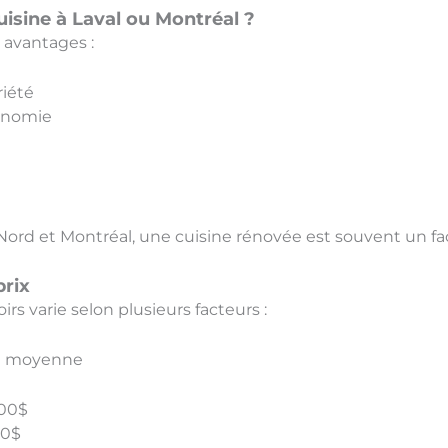
uisine à Laval ou Montréal ?
 avantages :
riété
gonomie
rd et Montréal, une cuisine rénovée est souvent un facte
prix
rs varie selon plusieurs facteurs :
ne moyenne
000$
00$