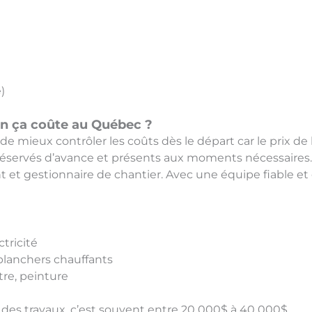
)
en ça coûte au Québec ?
 mieux contrôler les coûts dès le départ car le prix de l
 réservés d’avance et présents aux moments nécessaires. 
ant et gestionnaire de chantier. Avec une équipe fiable et 
tricité
planchers chauffants
tre, peinture
 des travaux, c’est souvent entre 20 000$ à 40 000$