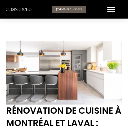
Aller
450-978-2582​
au
contenu
RÉNOVATION DE CUISINE À
MONTRÉAL ET LAVAL :