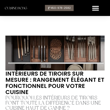
Aller
450-978-2582​
au
contenu
INTÉRIEURS DE TIROIRS SUR
MESURE : RANGEMENT ÉLÉGANT ET
FONCTIONNEL POUR VOTRE
CUISINE
POURQUOI LES INTÉRIEURS DE TIROIRS
FONT TOUTE LA DIFFÉRENCE DANS UNE
CUISINE HAUT DE GAMME ?