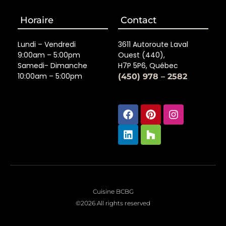
Horaire
Contact
Lundi – Vendredi
3611 Autoroute Laval
9:00am – 5:00pm
Ouest (440),
Samedi- Dimanche
H7P 5P6, Québec
10:00am – 5:00pm
(450) 978 – 2582
Facebook
Linkedin
Pinterest
Houzz
Instagra
Cuisine BCBG
©2026 All rights reserved