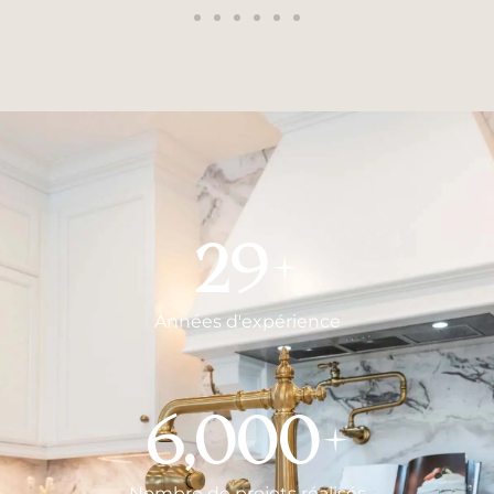
29
+
Années d'expérience
6,000
+
Nombre de projets réalisés​